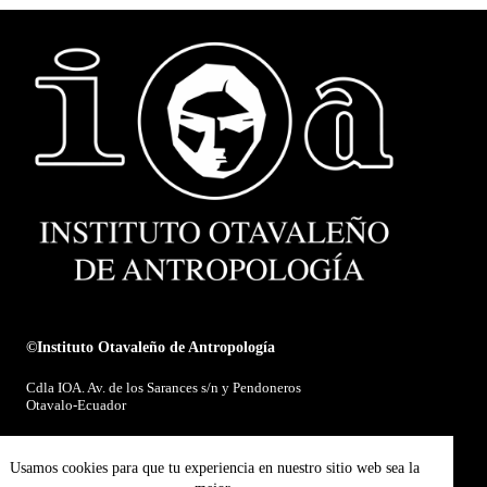
©Instituto Otavaleño de Antropología
Cdla IOA. Av. de los Sarances s/n y Pendoneros
Otavalo-Ecuador
E-mail:
ioa@ioaotavalo.com.ec
Usamos cookies para que tu experiencia en nuestro sitio web sea la