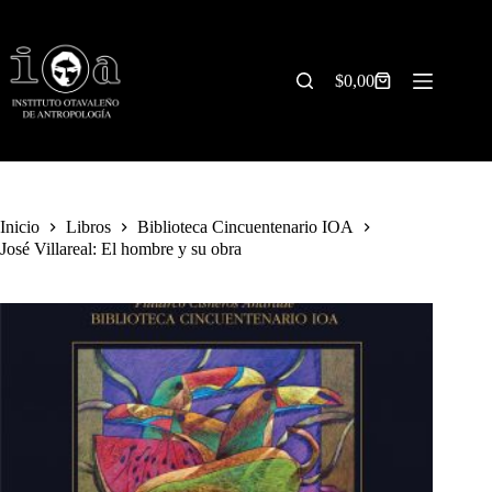
Saltar
al
contenido
$
0,00
Carrito
de
compra
Inicio
Libros
Biblioteca Cincuentenario IOA
José Villareal: El hombre y su obra