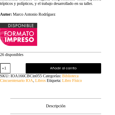
trípticos y polípticos, y el trabajo desarrollado en su taller.
Autor:
Marco Antonio Rodríguez
26 disponibles
José
Añadir al carrito
Villareal:
El
SKU:
IOA166CBCin055
Categorías:
Biblioteca
hombre
Cincuentenario IOA
,
Libros
Etiqueta:
Libro Físico
y
su
obra
cantidad
Descripción