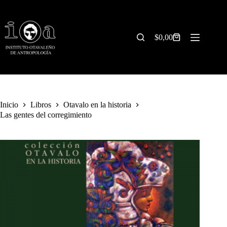
Saltar
al
contenido
$
0,00
Carrito
de
compra
Inicio
Libros
Otavalo en la historia
Las gentes del corregimiento