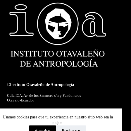
©Instituto Otavaleño de Antropología
Cdla IOA. Av. de los Sarances s/n y Pendoneros
Otavalo-Ecuador
E-mail:
ioa@ioaotavalo.com.ec
Usamos cookies para que tu experiencia en nuestro sitio web sea la
mejor.
Aceptar
Rechazar