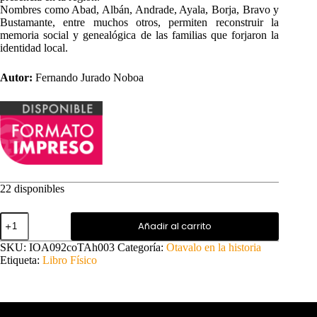
Nombres como Abad, Albán, Andrade, Ayala, Borja, Bravo y
Bustamante, entre muchos otros, permiten reconstruir la
memoria social y genealógica de las familias que forjaron la
identidad local.
Autor:
Fernando Jurado Noboa
22 disponibles
Las
Añadir al carrito
gentes
del
SKU:
IOA092coTAh003
Categoría:
Otavalo en la historia
corregimiento
Etiqueta:
Libro Físico
cantidad