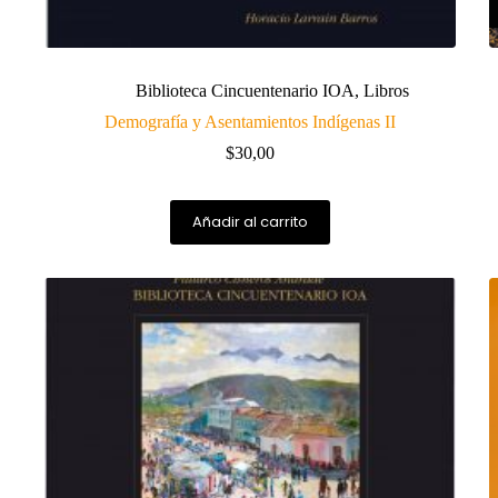
Biblioteca Cincuentenario IOA
,
Libros
Demografía y Asentamientos Indígenas II
$
30,00
Añadir al carrito