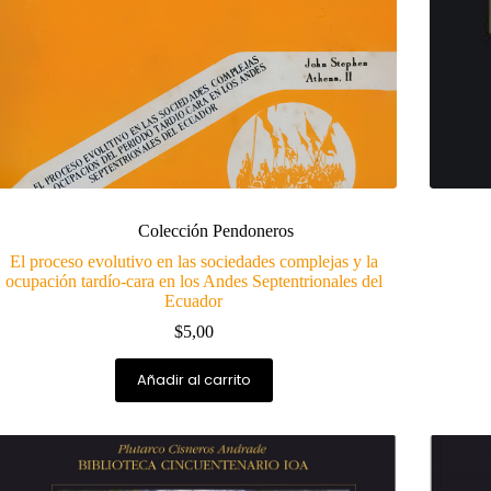
Colección Pendoneros
El proceso evolutivo en las sociedades complejas y la
ocupación tardío-cara en los Andes Septentrionales del
Ecuador
$
5,00
Añadir al carrito