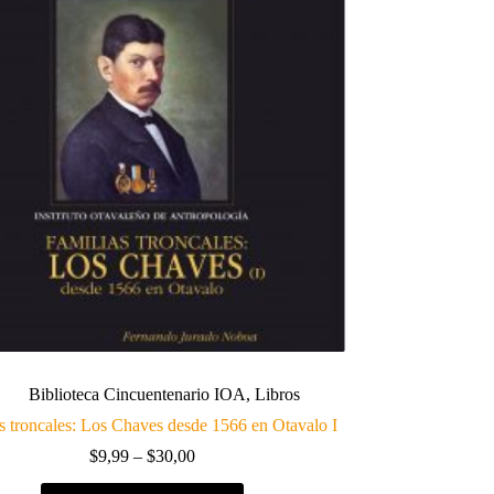
Biblioteca Cincuentenario IOA
,
Libros
s troncales: Los Chaves desde 1566 en Otavalo I
Price
$
9,99
–
$
30,00
range:
Este