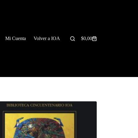
Mi Cuenta
Volver a IOA
$
0,00
Carrito
de
compra