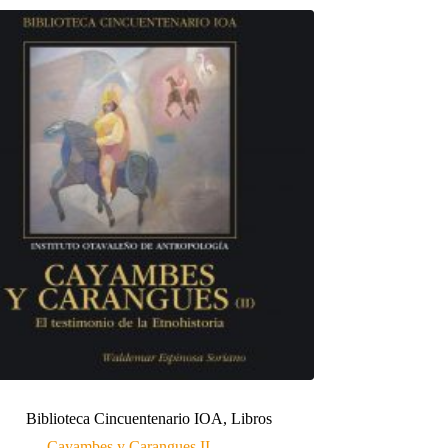
Biblioteca Cincuentenario IOA
,
Libros
Cayambes y Carangues II