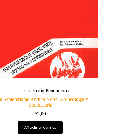
Colección Pendoneros
a Septentrional Andina Norte: Arqueología y
Etnohistoria
$
5,00
Añadir al carrito