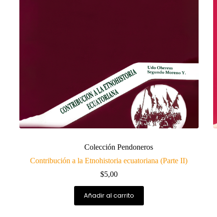
Colección Pendoneros
Contribución a la Etnohistoria ecuatoriana (Parte II)
$
5,00
Añadir al carrito