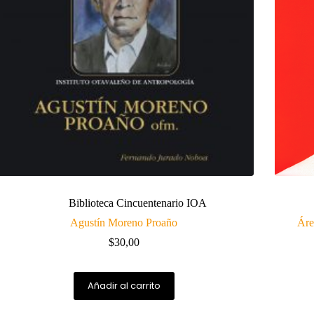
Biblioteca Cincuentenario IOA
Agustín Moreno Proaño
Áre
$
30,00
Añadir al carrito