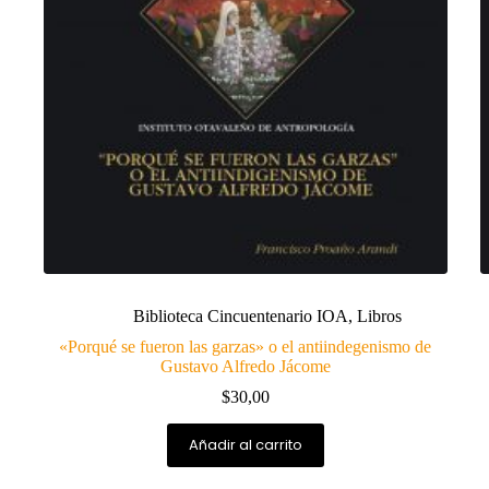
Biblioteca Cincuentenario IOA
,
Libros
«Porqué se fueron las garzas» o el antiindegenismo de
Gustavo Alfredo Jácome
$
30,00
Añadir al carrito