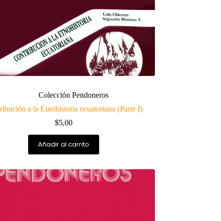
Colección Pendoneros
ibución a la Etnohistoria ecuatoriana (Parte I)
$
5,00
Añadir al carrito