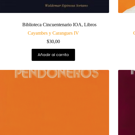
Biblioteca Cincuentenario IOA
,
Libros
Cayambes y Carangues IV
$
30,00
Añadir al carrito