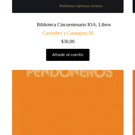
Biblioteca Cincuentenario IOA
,
Libros
Cayambes y Carangues III
$
30,00
Añadir al carrito