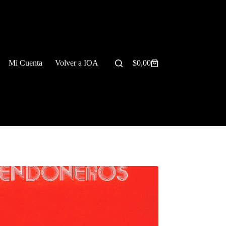
Mi Cuenta
Volver a IOA
$
0,00
Carrito
de
compra