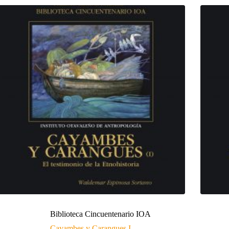
Biblioteca Cincuentenario IOA
Cayambes y Carangues I