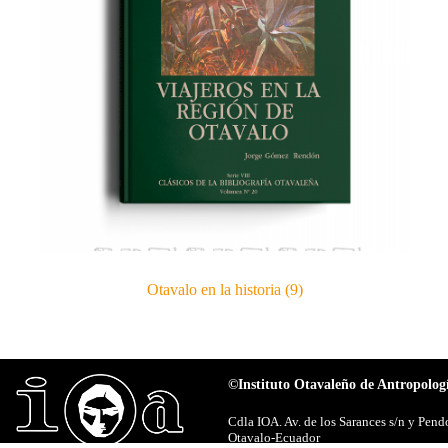
Otavalo en la historia
(9)
©Instituto Otavaleño de Antropolog
Cdla IOA. Av. de los Sarances s/n y Pen
Otavalo-Ecuador