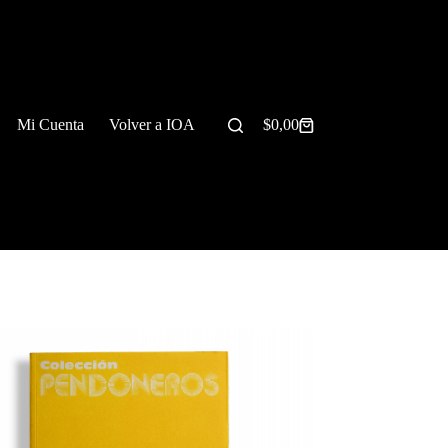
Mi Cuenta
Volver a IOA
$
0,00
Carrito
de
compra