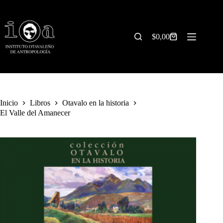
Saltar
al
contenido
$
0,00
Carrito
de
compra
Inicio
Libros
Otavalo en la historia
El Valle del Amanecer