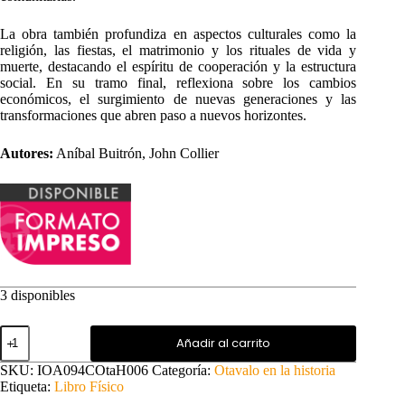
La obra también profundiza en aspectos culturales como la
religión, las fiestas, el matrimonio y los rituales de vida y
muerte, destacando el espíritu de cooperación y la estructura
social. En su tramo final, reflexiona sobre los cambios
económicos, el surgimiento de nuevas generaciones y las
transformaciones que abren paso a nuevos horizontes.
Autores:
Aníbal Buitrón, John Collier
3 disponibles
El
Añadir al carrito
Valle
del
SKU:
IOA094COtaH006
Categoría:
Otavalo en la historia
Amanecer
Etiqueta:
Libro Físico
cantidad