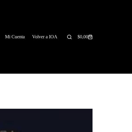
Mi Cuenta
Volver a IOA
$
0,00
Carrito
de
compra