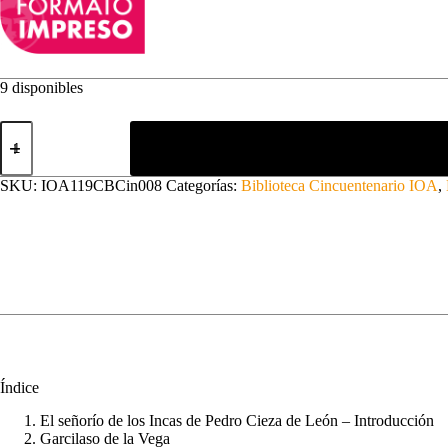
9 disponibles
Cronistas
de
raigambre
indígena
SKU:
IOA119CBCin008
Categorías:
Biblioteca Cincuentenario IOA
,
e
hispánica
II
cantidad
Índice
El señorío de los Incas de Pedro Cieza de León – Introducción
Garcilaso de la Vega