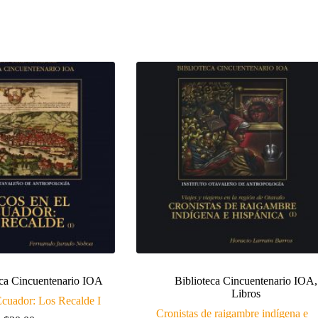
eca Cincuentenario IOA
Biblioteca Cincuentenario IOA
,
Libros
Ecuador: Los Recalde I
Cronistas de raigambre indígena e