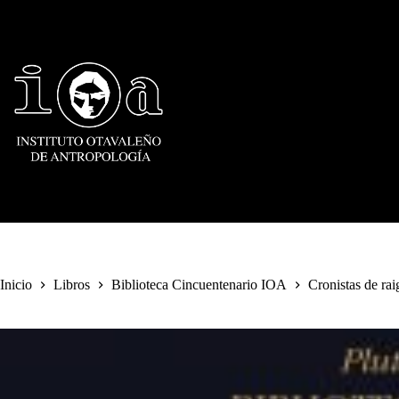
Saltar
al
contenido
Inicio
Libros
Biblioteca Cincuentenario IOA
Cronistas de rai