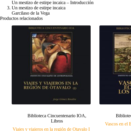
Un mestizo de estirpe incaica – Introducción
Un mestizo de estirpe incaica
Garcilaso de la Vega
Productos relacionados
Biblioteca Cincuentenario IOA
,
Bibliot
Libros
Vascos en el 
Viajes y viajeros en la región de Otavalo I