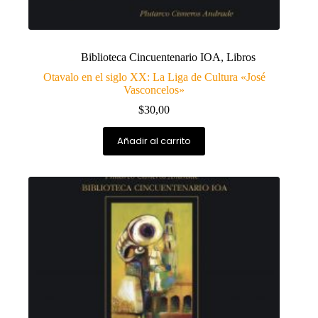
Biblioteca Cincuentenario IOA
,
Libros
Otavalo en el siglo XX: La Liga de Cultura «José
Vasconcelos»
$
30,00
Añadir al carrito