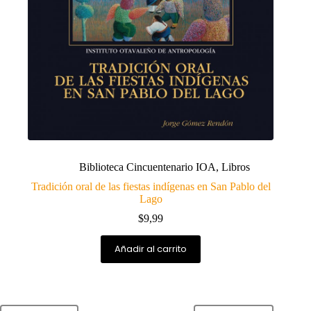
Biblioteca Cincuentenario IOA
,
Libros
Tradición oral de las fiestas indígenas en San Pablo del
Lago
$
9,99
Añadir al carrito