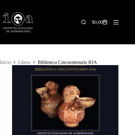
Saltar
al
contenido
$
0,00
Carrito
de
compra
Inicio
Libros
Biblioteca Cincuentenario IOA