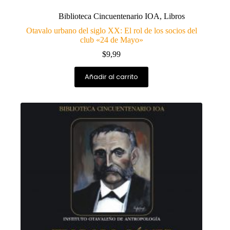
Biblioteca Cincuentenario IOA
,
Libros
Otavalo urbano del siglo XX: El rol de los socios del
club «24 de Mayo»
$
9,99
Añadir al carrito