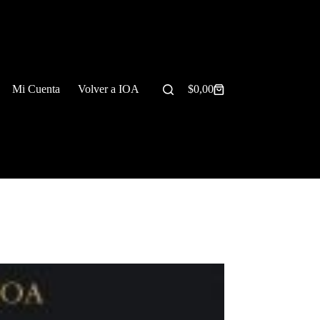
Mi Cuenta
Volver a IOA
$
0,00
Carrito
de
compra