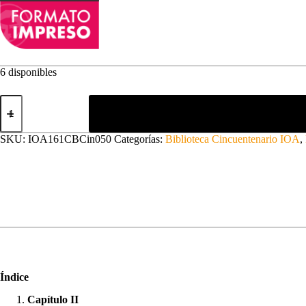
6 disponibles
Otavalo
en
los
siglos
SKU:
IOA161CBCin050
Categorías:
Biblioteca Cincuentenario IOA
,
XIX
y
XX:
Pequeñas
historias
II
cantidad
Índice
Capítulo II