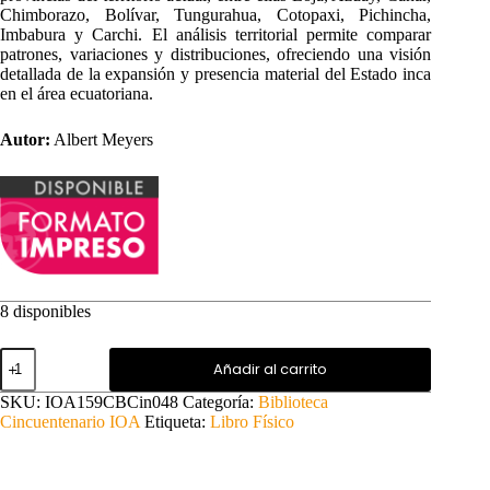
Chimborazo, Bolívar, Tungurahua, Cotopaxi, Pichincha,
Imbabura y Carchi. El análisis territorial permite comparar
patrones, variaciones y distribuciones, ofreciendo una visión
detallada de la expansión y presencia material del Estado inca
en el área ecuatoriana.
Autor:
Albert Meyers
8 disponibles
Los
Añadir al carrito
Incas
en
SKU:
IOA159CBCin048
Categoría:
Biblioteca
el
Cincuentenario IOA
Etiqueta:
Libro Físico
Ecuador
II
cantidad