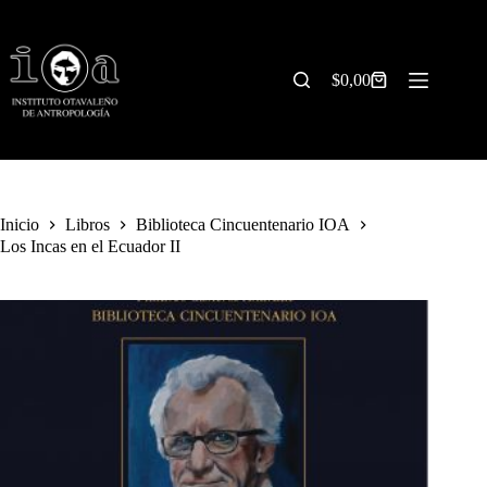
Saltar
al
contenido
$
0,00
Carrito
de
compra
Inicio
Libros
Biblioteca Cincuentenario IOA
Los Incas en el Ecuador II