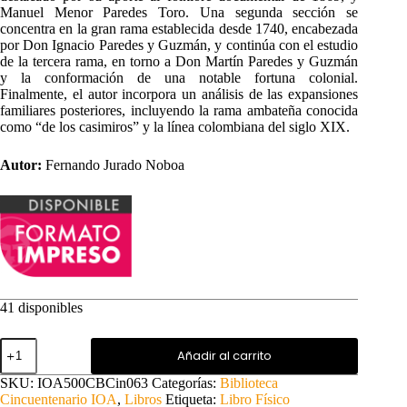
Manuel Menor Paredes Toro. Una segunda sección se
concentra en la gran rama establecida desde 1740, encabezada
por Don Ignacio Paredes y Guzmán, y continúa con el estudio
de la tercera rama, en torno a Don Martín Paredes y Guzmán
y la conformación de una notable fortuna colonial.
Finalmente, el autor incorpora un análisis de las expansiones
familiares posteriores, incluyendo la rama ambateña conocida
como “de los casimiros” y la línea colombiana del siglo XIX.
Autor:
Fernando Jurado Noboa
41 disponibles
Los
Añadir al carrito
Paredes:
Familias
SKU:
IOA500CBCin063
Categorías:
Biblioteca
fundadoras
Cincuentenario IOA
,
Libros
Etiqueta:
Libro Físico
de