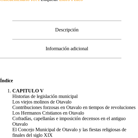
XIX
y
XX:
Pequeñas
historias
III
Descripción
cantidad
Información adicional
Índice
CAPITULO V
Historias de legislación municipal
Los viejos molinos de Otavalo
Contribuciones forzosas en Otavalo en tiempos de revoluciones
Los Hermanos Cristianos en Otavalo
Cofradías, capellanías e imposición decensos en el antiguo
Otavalo
El Concejo Municipal de Otavalo y las fiestas religiosas de
finales del siglo XIX