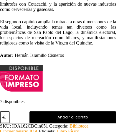
limítrofes con Cotacachi, y la aparición de nuevas industrias
como cervecerías y gaseosas.
El segundo capítulo amplía la mirada a otras dimensiones de la
vida local, incluyendo temas tan diversos como las
problemáticas de San Pablo del Lago, la dinámica electoral,
los espacios de recreación como billares, y manifestaciones
religiosas como la visita de la Virgen del Quinche.
Autor:
Hernán Jaramillo Cisneros
7 disponibles
Otavalo
Añadir al carrito
en
los
SKU:
IOA162CBCin051
Categoría:
Biblioteca
siglos
Cincuentenario IOA
Etiqueta:
Libro Físico