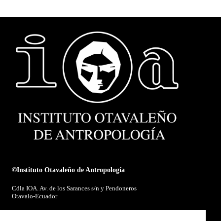
©Instituto Otavaleño de Antropología
Cdla IOA. Av. de los Sarances s/n y Pendoneros
Otavalo-Ecuador
E-mail:
ioa@ioaotavalo.com.ec