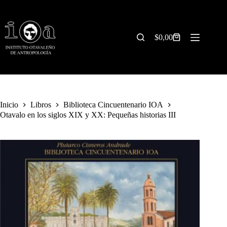
Saltar
al
contenido
$
0,00
Carrito
de
compra
Inicio
Libros
Biblioteca Cincuentenario IOA
Otavalo en los siglos XIX y XX: Pequeñas historias III