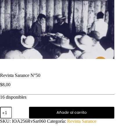
Revista Sarance N°50
$
8,00
16 disponibles
Revista
Añadir al carrito
Sarance
N°50
SKU:
IOA256RvSar060
Categoría:
Revista Sarance
cantidad