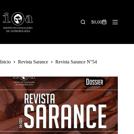
Saltar
al
contenido
$
0,00
Carrito
de
compra
Inicio
Revista Sarance
Revista Sarance N°54