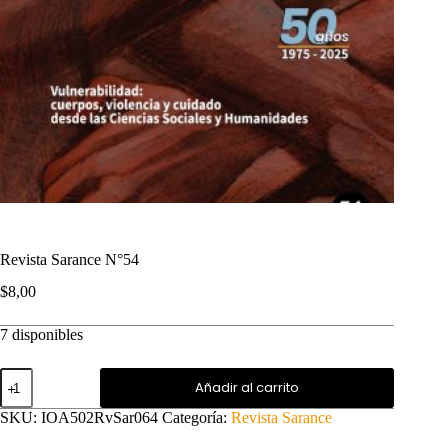
Revista Sarance N°54
$
8,00
7 disponibles
Revista
Añadir al carrito
Sarance
N°54
SKU:
IOA502RvSar064
Categoría:
Revista Sarance
cantidad