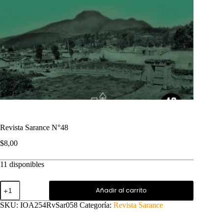
Revista Sarance N°48
$
8,00
11 disponibles
Revista
Añadir al carrito
Sarance
N°48
SKU:
IOA254RvSar058
Categoría:
Revista Sarance
cantidad