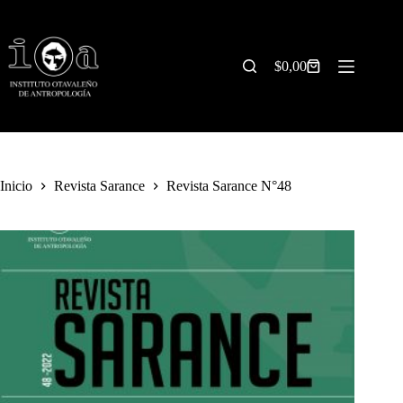
Saltar
al
contenido
$
0,00
Carrito
de
compra
Inicio
Revista Sarance
Revista Sarance N°48