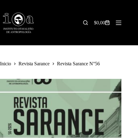
Saltar
al
contenido
$
0,00
Carrito
de
compra
Inicio
Revista Sarance
Revista Sarance N°56