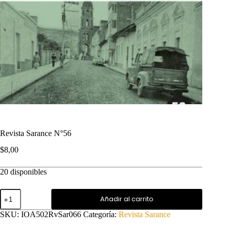
Revista Sarance N°56
$
8,00
20 disponibles
Revista
Añadir al carrito
Sarance
N°56
SKU:
IOA502RvSar066
Categoría:
Revista Sarance
cantidad