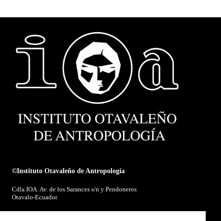
©Instituto Otavaleño de Antropología
Cdla IOA. Av. de los Sarances s/n y Pendoneros
Otavalo-Ecuador
E-mail:
ioa@ioaotavalo.com.ec