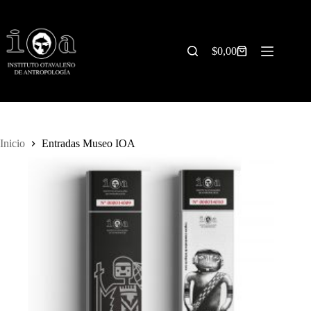
Saltar
al
contenido
$
0,00
Carrito
de
compra
Inicio
Entradas Museo IOA